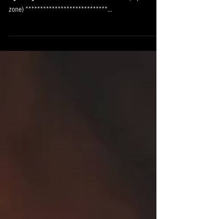
One man contrabass "BASSE PLANTE" LIVE on YouTube
【DATE】 2020.05.30.sat Start 22:00～ (Japan time
zone) ****************************...