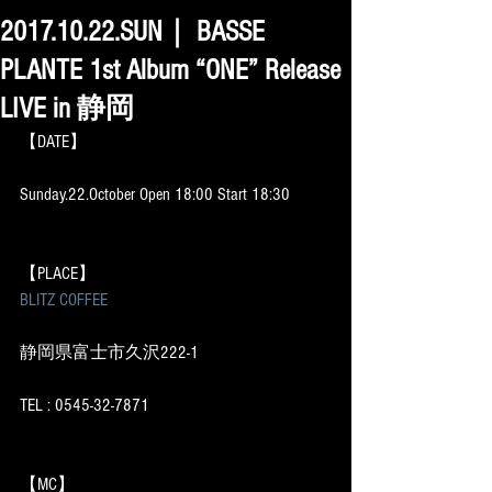
2017.10.22.SUN｜ BASSE
PLANTE 1st Album “ONE” Release
LIVE in 静岡
【DATE】
Sunday.22.October Open 18:00 Start 18:30
【PLACE】
BLITZ COFFEE
静岡県富士市久沢222-1
TEL : 0545-32-7871
【MC】